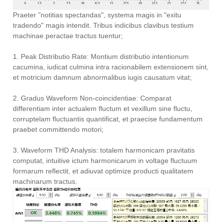
Praeter "notitias spectandas", systema magis in "exitu
tradendo" magis intendit. Tribus indicibus clavibus testium
machinae peractae tractus tuentur;
1. Peak Distributio Rate: Montium distributio intentionum
cacumina, iudicat culmina intra racionabilem extensionem sint,
et motricium damnum abnormalibus iugis causatum vitat;
2. Gradus Waveform Non-coincidentiae: Comparat
differentiam inter actualem fluctum et vexillum sine fluctu,
corruptelam fluctuantis quantificat, et praecise fundamentum
praebet committendo motori;
3. Waveform THD Analysis: totalem harmonicam pravitatis
computat, intuitive ictum harmonicarum in voltage fluctuum
formarum reflectit, et adiuvat optimize producti qualitatem
machinarum tractus.