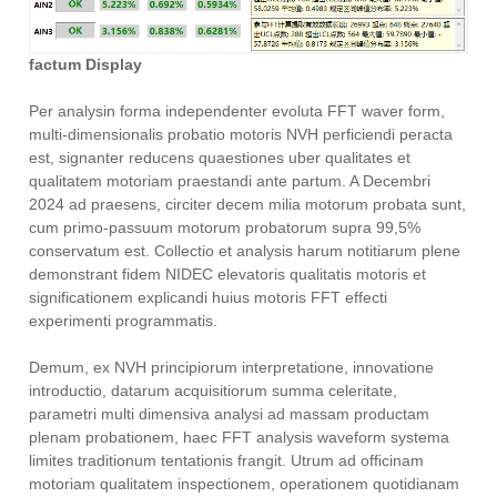
factum Display
Per analysin forma independenter evoluta FFT waver form,
multi-dimensionalis probatio motoris NVH perficiendi peracta
est, signanter reducens quaestiones uber qualitates et
qualitatem motoriam praestandi ante partum. A Decembri
2024 ad praesens, circiter decem milia motorum probata sunt,
cum primo-passuum motorum probatorum supra 99,5%
conservatum est. Collectio et analysis harum notitiarum plene
demonstrant fidem NIDEC elevatoris qualitatis motoris et
significationem explicandi huius motoris FFT effecti
experimenti programmatis.
Demum, ex NVH principiorum interpretatione, innovatione
introductio, datarum acquisitiorum summa celeritate,
parametri multi dimensiva analysi ad massam productam
plenam probationem, haec FFT analysis waveform systema
limites traditionum tentationis frangit. Utrum ad officinam
motoriam qualitatem inspectionem, operationem quotidianam