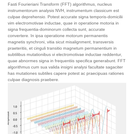
Fasti Fourieriani Transform (FFT) algorithmus, nucleus
instrumentorum analysis NVH, instrumentum classicum est
culpae deprehensio. Potest accurate signa temporis-domicilii
vim electromotivae inductae, quae in operatione motoria in
signa frequentia-dominorum collecta sunt, accurate
convertere. In ipsa operatione motorum permanentis
magnetis synchroni, vitia sicut misalignment, transversis
praeteritis, et cinguli transitio magnetum permanentium in
subtilibus mutationibus vi electromotivae inductae reddentur,
quae abnormes signa in frequentiis specifica generabunt. FFT
algorithmus cum sua valida insigni analysi facultate sagaciter
has mutationes subtiles capere potest ac praecipuas rationes
culpae diagnosis praebere.