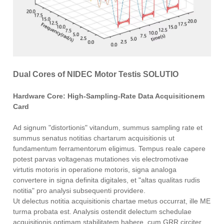
Dual Cores of NIDEC Motor Testis SOLUTIO
Hardware Core: High-Sampling-Rate Data Acquisitionem
Card
Ad signum "distortionis" vitandum, summus sampling rate et
summus senatus notitias chartarum acquisitionis ut
fundamentum ferramentorum eligimus. Tempus reale capere
potest parvas voltagenas mutationes vis electromotivae
virtutis motoris in operatione motoris, signa analoga
convertere in signa definita digitales, et "altas qualitas rudis
notitia" pro analysi subsequenti providere.
Ut delectus notitia acquisitionis chartae metus occurrat, ille ME
turma probata est. Analysis ostendit delectum schedulae
acquisitionis optimam stabilitatem habere, cum GRR circiter