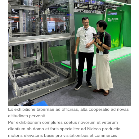
Ex exhibitione tabernae ad officinas, alta cooperatio ad novas
altitudines pervenit
Per exhibitionem complures coetus novorum et veterum
clientium ab domo et foris specialiter ad Nideco productio
motoris elevatoris basis pro visitationibus et commerciis