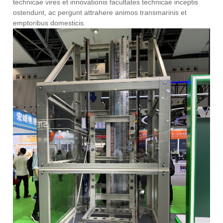
technicae vires et innovationis facultates technicae inceptis
ostendunt, ac pergunt attrahere animos transmarinis et
emptoribus domesticis.