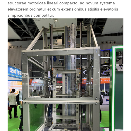
structurae motoricae lineari compacto, ad novum systema
elevatorem ordinatur et cum extensionibus stipitis elevatoris
simplicioribus compatitur.