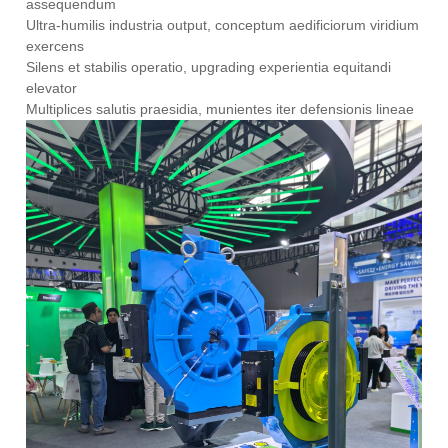
assequendum
Ultra-humilis industria output, conceptum aedificiorum viridium
exercens
Silens et stabilis operatio, upgrading experientia equitandi
elevator
Multiplices salutis praesidia, munientes iter defensionis lineae