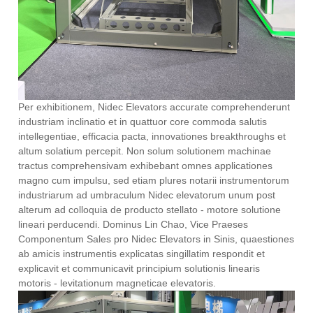
Per exhibitionem, Nidec Elevators accurate comprehenderunt
industriam inclinatio et in quattuor core commoda salutis
intellegentiae, efficacia pacta, innovationes breakthroughs et
altum solatium percepit. Non solum solutionem machinae
tractus comprehensivam exhibebant omnes applicationes
magno cum impulsu, sed etiam plures notarii instrumentorum
industriarum ad umbraculum Nidec elevatorum unum post
alterum ad colloquia de producto stellato - motore solutione
lineari perducendi. Dominus Lin Chao, Vice Praeses
Componentum Sales pro Nidec Elevators in Sinis, quaestiones
ab amicis instrumentis explicatas singillatim respondit et
explicavit et communicavit principium solutionis linearis
motoris - levitationum magneticae elevatoris.